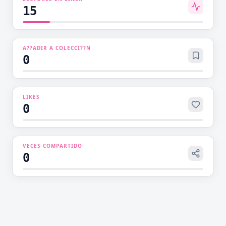
haciéndolo arrodillarse a sus pies.
15
A??ADIR A COLECCI??N
0
LIKES
0
VECES COMPARTIDO
0