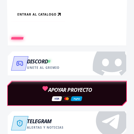
ENTRAR AL CATALOGO
RECARGAR AHORA
VER BENEFICIOS
DISCORD
UNETE AL GREMIO
APOYAR PROYECTO
VISA
PayPal
TELEGRAM
ALERTAS Y NOTICIAS