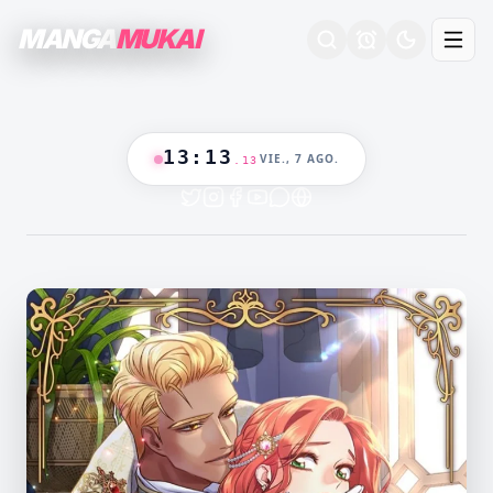
MANGA
MUKAI
13
:
13
VIE., 7 AGO.
.
14