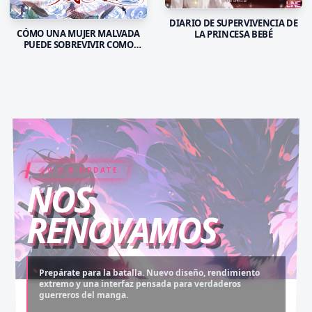
DIARIO DE SUPERVIVENCIA DE
CÓMO UNA MUJER MALVADA
LA PRINCESA BEBÉ
PUEDE SOBREVIVIR COMO
SANTA
V 2.0 UPDATE
COIN RUSH
ELITE PASS
NOS
RENOVAMOS
Prepárate para la batalla. Nuevo diseño, rendimiento
extremo y una interfaz pensada para verdaderos
Desbloquea capítulos legendarios. Recarga tus monedas
Asciende al rango máximo. Experiencia sin anuncios,
guerreros del manga.
y accede al contenido más exclusivo sin límites.
descargas infinitas y acceso anticipado.