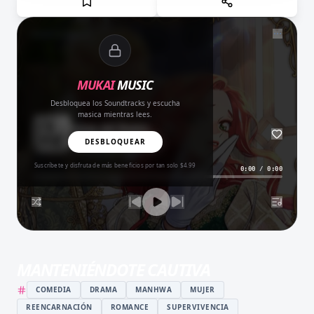
NOW PLAYING
MUKAI
MUSIC
Desbloquea los Soundtracks y escucha
masica mientras lees.
Amor del Bueno
BALADA
DESBLOQUEAR
Suscríbete y disfruta de más beneficios por tan solo $4.99
0:00
/
0:00
MANTENIÉNDOTE CAUTIVA
COMEDIA
DRAMA
MANHWA
MUJER
REENCARNACIÓN
ROMANCE
SUPERVIVENCIA