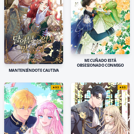
MI CUÑADO ESTÁ
OBSESIONADO CONMIGO
MANTENIÉNDOTE CAUTIVA
★
9.5
★
9.5