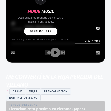
MUKAI
MUSIC
Desbloquea los Soundtracks y escucha
masica mientras lees.
Amor del Bueno
BALADA
DESBLOQUEAR
Suscríbete y disfruta de más beneficios por tan solo $4.99
0:00
/
0:00
ME CONVERTÍ EN LA HIJA PERDIDA DEL
VILLANO
DRAMA
MUJER
REENCARNACIÓN
ROMANCE OBSESIVO
TITULO ORIGINAL
Licenciamiento proximo en Piccoma (Japon)