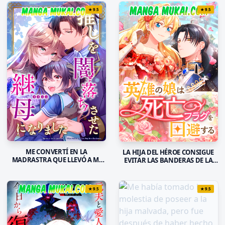
★
9.5
★
9.5
ME CONVERTÍ EN LA
LA HIJA DEL HÉROE CONSIGUE
MADRASTRA QUE LLEVÓ A MI
EVITAR LAS BANDERAS DE LA
FAVORITO A LA OSCURIDAD
MUERTE
★
9.5
★
9.5