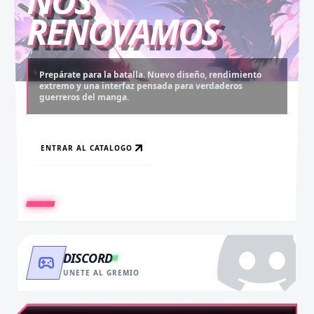
NOS
RENOVAMOS
Prepárate para la batalla. Nuevo diseño, rendimiento
extremo y una interfaz pensada para verdaderos
Desbloquea capítulos legendarios. Recarga tus monedas
Asciende al rango máximo. Experiencia sin anuncios,
guerreros del manga.
y accede al contenido más exclusivo sin límites.
descargas infinitas y acceso anticipado.
ENTRAR AL CATALOGO
RECARGAR AHORA
VER BENEFICIOS
DISCORD
UNETE AL GREMIO