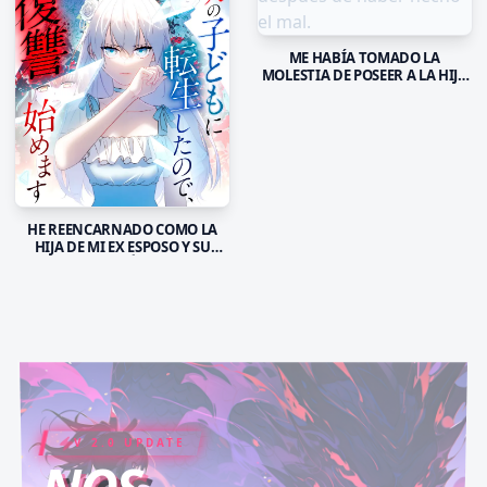
ME HABÍA TOMADO LA
MOLESTIA DE POSEER A LA HIJA
MALVADA, PERO FUE DESPUÉS
DE HABER HECHO EL MAL.
HE REENCARNADO COMO LA
HIJA DE MI EX ESPOSO Y SU
AMANTE, ASÍ QUE HOY
COMENZARÉ MI VENGANZA
V 2.0 UPDATE
COIN RUSH
ELITE PASS