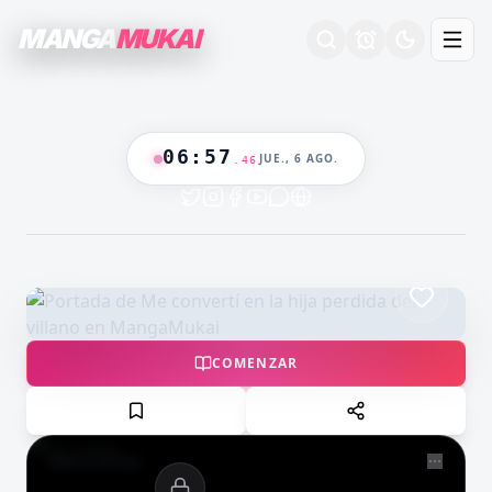
MANGA
MUKAI
ESTRENO
06
:
57
JUE., 6 AGO.
.
47
COLOR
COMENZAR
NOW PLAYING