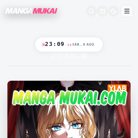
MANGA
MUKAI
23
:
09
SÁB., 8 AGO.
.
31