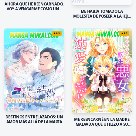
AHORA QUE HE REENCARNADO,
VOY A VENGARME COMO UNA
ME HABÍA TOMADO LA
REINA MALVADA
MOLESTIA DE POSEER A LA HIJA
MALVADA, PERO FUE DESPUÉS
DE HABER HECHO EL MAL.
★
9.5
★
9.5
DESTINOS ENTRELAZADOS: UN
ME REENCARNÉ EN LA MADRE
AMOR MÁS ALLÁ DE LA MAGIA
MALVADA QUE UTILIZÓ A SU
PROPIO HIJO PARA SU PROPIO
BENEFICIO