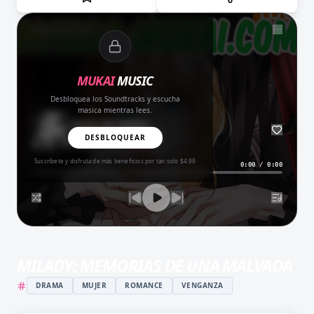
NOW PLAYING
MUKAI
MUSIC
Desbloquea los Soundtracks y escucha
masica mientras lees.
Amor del Bueno
BALADA
DESBLOQUEAR
Suscríbete y disfruta de más beneficios por tan solo $4.99
0:00
/
0:00
MILADY: MEMORIAS DE UNA MALVADA
DRAMA
MUJER
ROMANCE
VENGANZA