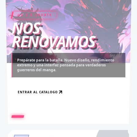
V 2.0 UPDATE
COIN RUSH
ELITE PASS
NOS
RENOVAMOS
Prepárate para la batalla. Nuevo diseño, rendimiento
extremo y una interfaz pensada para verdaderos
Desbloquea capítulos legendarios. Recarga tus monedas
Asciende al rango máximo. Experiencia sin anuncios,
guerreros del manga.
y accede al contenido más exclusivo sin límites.
descargas infinitas y acceso anticipado.
ENTRAR AL CATALOGO
RECARGAR AHORA
VER BENEFICIOS