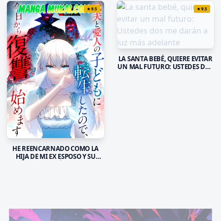
★
9.5
★
9.5
LA SANTA BEBÉ, QUIERE EVITAR
UN MAL FUTURO: USTEDES DOS
ME DARÁN A LUZ MÁS
ADELANTE
HE REENCARNADO COMO LA
HIJA DE MI EX ESPOSO Y SU
AMANTE, ASÍ QUE HOY
COMENZARÉ MI VENGANZA