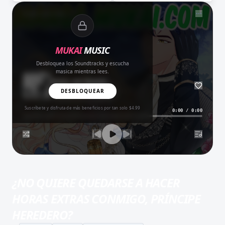
NOW PLAYING
MUKAI
MUSIC
Desbloquea los Soundtracks y escucha
masica mientras lees.
Amor del Bueno
BALADA
DESBLOQUEAR
Suscríbete y disfruta de más beneficios por tan solo $4.99
0:00
/
0:00
¿NO QUIERE QUEDARSE A HACER
HORAS EXTRAS CONMIGO, PRÍNCIPE
HEREDERO?