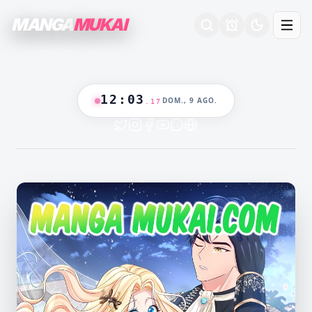
MANGA
MUKAI
12
:
03
DOM., 9 AGO.
.
18