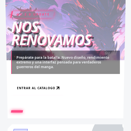
V 2.0 UPDATE
COIN RUSH
ELITE PASS
NOS
RENOVAMOS
Prepárate para la batalla. Nuevo diseño, rendimiento
extremo y una interfaz pensada para verdaderos
Desbloquea capítulos legendarios. Recarga tus monedas
Asciende al rango máximo. Experiencia sin anuncios,
guerreros del manga.
y accede al contenido más exclusivo sin límites.
descargas infinitas y acceso anticipado.
ENTRAR AL CATALOGO
RECARGAR AHORA
VER BENEFICIOS