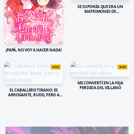
SE SUPONÍA QUE ERA UN
MATRIMONIO DE
CONVENIENCIA, PERO EL
DESMESURADO AMOR DE MI
ESPOSO NO SE DETIENE
¡PAPÁ, NO VOY A HACER NADA!
★
9.5
★
9.5
ME CONVERTÍ EN LA HIJA
PERDIDA DEL VILLANO
EL CABALLERO TIRANO: ES
ARROGANTE, RUDO, PERO A
VECES DULCE