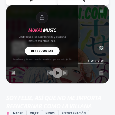
NOW PLAYING
MUKAI
MUSIC
Desbloquea los Soundtracks y escucha
masica mientras lees.
Amor del Bueno
BALADA
DESBLOQUEAR
Suscríbete y disfruta de más beneficios por tan solo $4.99
0:00
/
0:00
SOY FELIZ, ASÍ QUE NO ME IMPORTA
REENCARNAR COMO LA VILLANA
MADRE
MUJER
NIÑOS
REENCARNACIÓN