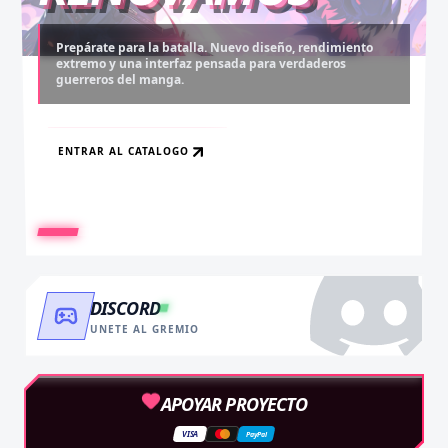
Prepárate para la batalla. Nuevo diseño, rendimiento
extremo y una interfaz pensada para verdaderos
Desbloquea capítulos legendarios. Recarga tus monedas
Asciende al rango máximo. Experiencia sin anuncios,
guerreros del manga.
y accede al contenido más exclusivo sin límites.
descargas infinitas y acceso anticipado.
ENTRAR AL CATALOGO
RECARGAR AHORA
VER BENEFICIOS
DISCORD
UNETE AL GREMIO
APOYAR PROYECTO
VISA
PayPal