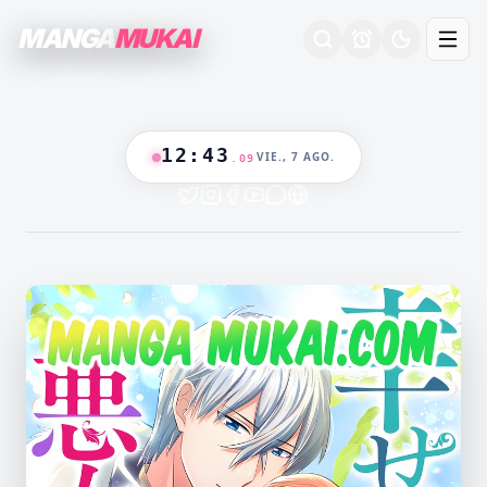
MANGA
MUKAI
12
:
43
VIE., 7 AGO.
.
10