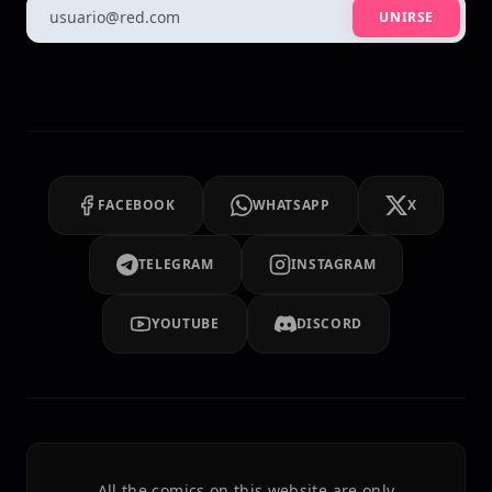
UNIRSE
FACEBOOK
WHATSAPP
X
TELEGRAM
INSTAGRAM
YOUTUBE
DISCORD
All the comics on this website are only