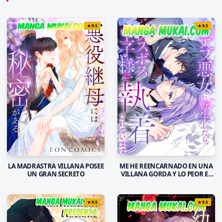
★
9.5
★
9.5
LA MADRASTRA VILLANA POSEE
ME HE REENCARNADO EN UNA
UN GRAN SECRETO
VILLANA GORDA Y LO PEOR ES
QUE EL PRÍNCIPE MALVADO
ESTÁ OBSESIONADO CONMIGO
★
9.5
★
9.5