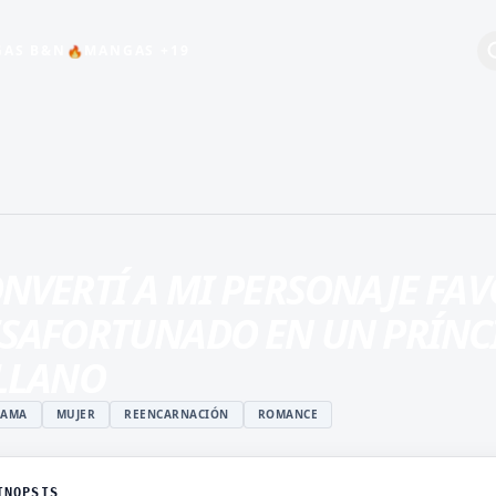
🔥
AS B&N
MANGAS +19
+19
BEBÉS
COMEDIA
ESCOLAR
NVERTÍ A MI PERSONAJE FAV
HARÉN INVERSO
SAFORTUNADO EN UN PRÍNC
INDUSTRIA DEL
ENTRETENIMIENTO
LLANO
MAGIA
RAMA
MUJER
REENCARNACIÓN
ROMANCE
ISTUKI
MANGA JUVENIL DE
O
ACCIÓN
 ROSHIDERE
MANHWA
INOPSIS