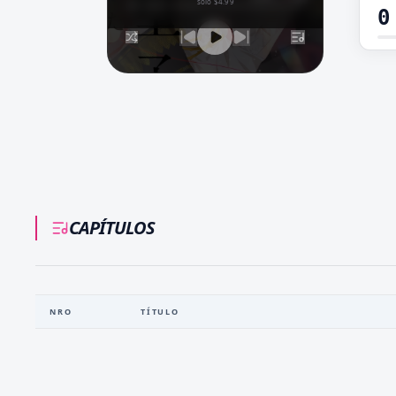
solo $4.99
0
CAPÍTULOS
NRO
TÍTULO