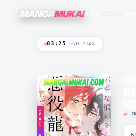
MANGA
MUKAI
INICIO
MANGAS
MANG
SECCIONES
GENEROS
+15
+16
TODO EL CATALOGO
03
:
25
VIE., 7 AGO.
.
03
ANIME
B/N
BLANCO & NEGRO
B&N
CASTIGO
CEO
🔥
MANGAS +19
DOMINANTE
DRAMA
CO
CATALOGO
FANTASÍA
HAREM
DE
HENTAI
HOT
VI
MADRASTRA
MADRE
ESTRENO
D
MANGA AKARI
MANGA 
YAKUIN
NAKAN
MANGA PARA
MANGA
ADULTOS
LV99
S