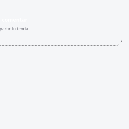
n comentar
artir tu teoría.