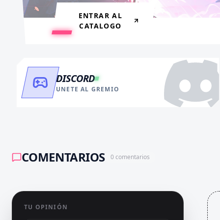
RECARGAR AHORA
ENTRAR AL
CATALOGO
DISCORD
UNETE AL GREMIO
COMENTARIOS
0
comentarios
TU OPINIÓN