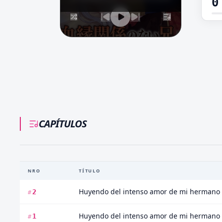
0
CAPÍTULOS
NRO
TÍTULO
2
#
1
#