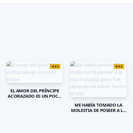
★
9.5
★
9.5
EL AMOR DEL PRÍNCIPE
ACORAZADO ES UN POCO
TORPE
ME HABÍA TOMADO LA
MOLESTIA DE POSEER A LA
HIJA MALVADA, PERO FUE
DESPUÉS DE HABER HECHO
EL MAL.