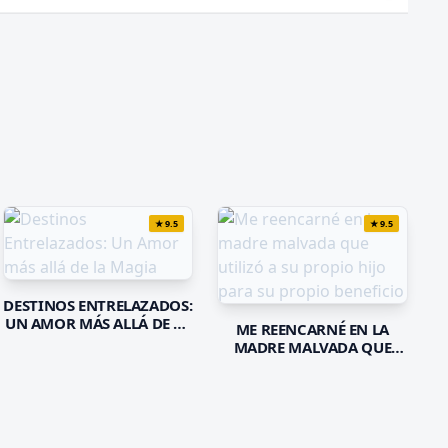
★
9.5
★
9.5
DESTINOS ENTRELAZADOS:
UN AMOR MÁS ALLÁ DE LA
ME REENCARNÉ EN LA
MAGIA
MADRE MALVADA QUE
UTILIZÓ A SU PROPIO HIJO
PARA SU PROPIO
BENEFICIO