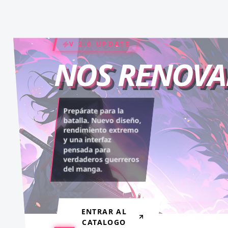
COIN RUSH
ELITE PASS
V 2.0 UPDATE
NOS RENOV
Desbloquea capítulos
Asciende al rango máximo.
Prepárate para la
legendarios. Recarga tus
Experiencia sin anuncios,
batalla. Nuevo diseño,
rendimiento extremo
monedas y accede al
descargas infinitas y acceso
y una interfaz
contenido más exclusivo
anticipado.
pensada para
sin límites.
verdaderos guerreros
del manga.
VER BENEFICIOS
RECARGAR AHORA
ENTRAR AL
CATALOGO