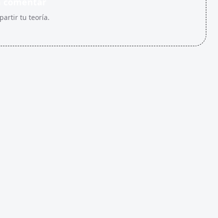
n comentar
artir tu teoría.