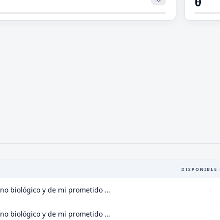
0
DISPONIBLE 
Huyendo del intenso amor de mi hermano no biológico y de mi prometido Capitulo 2
-
Huyendo del intenso amor de mi hermano no biológico y de mi prometido Capitulo 1
-