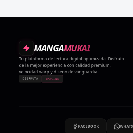
MANGA
MUKAI
Tu plataforma de lectura digital optimizada. Disfruta
de la mejor experiencia con calidad premium,
velocidad warp y diseno de vanguardia.
DISFRUTA
IMAGINA
FACEBOOK
WHAT