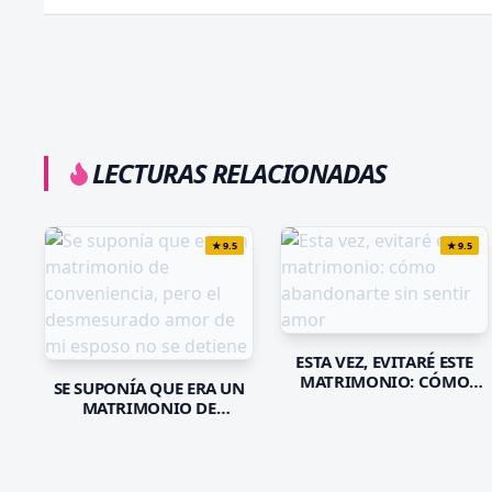
LECTURAS RELACIONADAS
★
9.5
★
9.5
ESTA VEZ, EVITARÉ ESTE
MATRIMONIO: CÓMO
SE SUPONÍA QUE ERA UN
ABANDONARTE SIN
MATRIMONIO DE
SENTIR AMOR
CONVENIENCIA, PERO EL
DESMESURADO AMOR DE
MI ESPOSO NO SE DETIENE