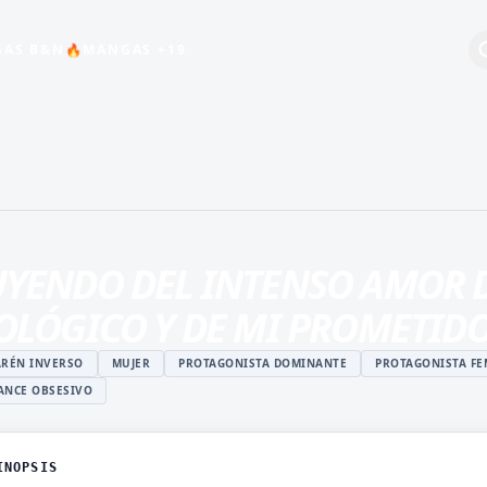
🔥
AS B&N
MANGAS +19
+19
BEBÉS
COMEDIA
ESCOLAR
YENDO DEL INTENSO AMOR 
HARÉN INVERSO
OLÓGICO Y DE MI PROMETID
INDUSTRIA DEL
ENTRETENIMIENTO
RÉN INVERSO
MUJER
PROTAGONISTA DOMINANTE
PROTAGONISTA FE
MAGIA
NCE OBSESIVO
ISTUKI
MANGA JUVENIL DE
O
ACCIÓN
 ROSHIDERE
INOPSIS
MANHWA