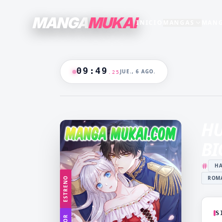
MANGA
MUKAI
INICIO
MANGAS
MANG
SECCIONES
GENEROS
+15
+16
TODO EL CATALOGO
09
:
49
JUE., 6 AGO.
.
26
ANIME
B/N
BLANCO & NEGRO
B&N
CASTIGO
CEO
🔥
MANGAS +19
DOMINANTE
DRAMA
HU
CATALOGO
FANTASÍA
HAREM
BI
HENTAI
HOT
HA
MADRASTRA
MADRE
ROMA
ESTRENO
MANGA AKARI
MANGA 
YAKUIN
NAKAN
MANGA PARA
MANGA
S
ADULTOS
LV99