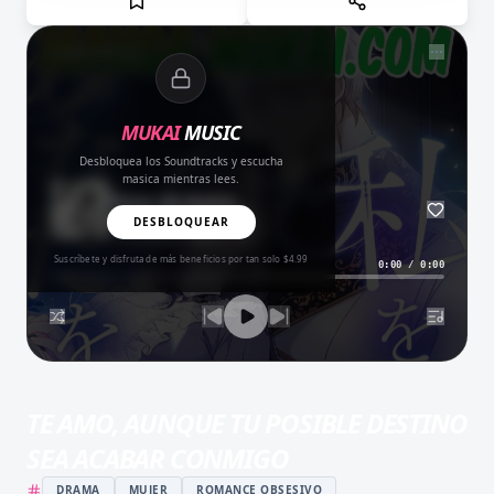
NOW PLAYING
MUKAI
MUSIC
Desbloquea los Soundtracks y escucha
masica mientras lees.
Amor del Bueno
BALADA
DESBLOQUEAR
Suscríbete y disfruta de más beneficios por tan solo $4.99
0:00
/
0:00
TE AMO, AUNQUE TU POSIBLE DESTINO
SEA ACABAR CONMIGO
DRAMA
MUJER
ROMANCE OBSESIVO