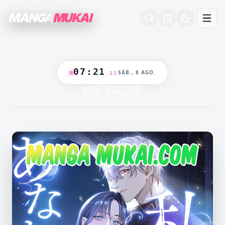
MANGA
MUKAI
07
:
21
SÁB., 8 AGO.
.
13