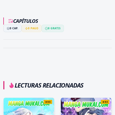
vida?
CAPÍTULOS
0
CAP.
0
PAGO
0
GRATIS
LECTURAS RELACIONADAS
★
9.5
★
9.5