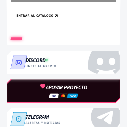
ENTRAR AL CATALOGO
RECARGAR AHORA
VER BENEFICIOS
DISCORD
UNETE AL GREMIO
APOYAR PROYECTO
VISA
PayPal
TELEGRAM
ALERTAS Y NOTICIAS