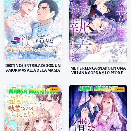
DESTINOS ENTRELAZADOS: UN
ME HE REENCARNADO EN UNA
AMOR MÁS ALLÁ DE LA MAGIA
VILLANA GORDA Y LO PEOR ES
QUE EL PRÍNCIPE MALVADO
ESTÁ OBSESIONADO CONMIGO
★
9.5
★
9.5