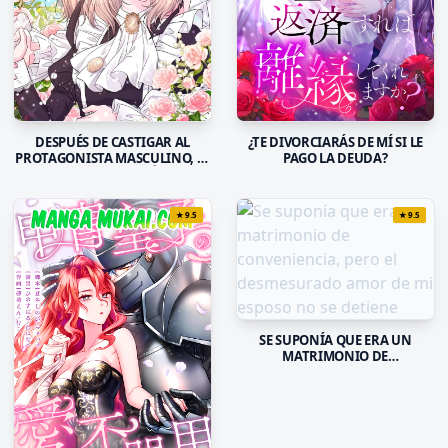
¿TE DIVORCIARÁS DE MÍ SI LE
DESPUÉS DE CASTIGAR AL
PAGO LA DEUDA?
PROTAGONISTA MASCULINO, ÉL
TERMINA OBSESIONÁNDOSE
CONMIGO
★
9.5
★
9.5
SE SUPONÍA QUE ERA UN
MATRIMONIO DE
CONVENIENCIA, PERO EL
DESMESURADO AMOR DE MI
ESPOSO NO SE DETIENE