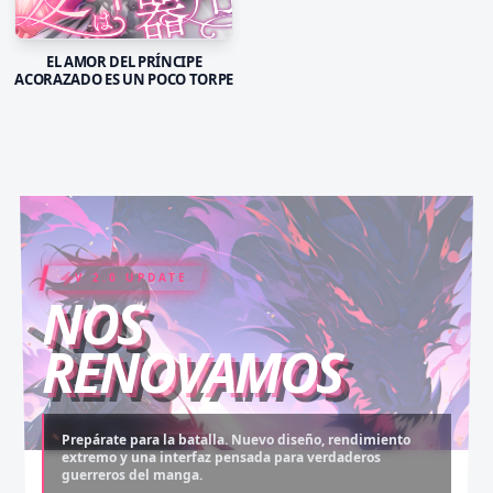
EL AMOR DEL PRÍNCIPE
ACORAZADO ES UN POCO TORPE
V 2.0 UPDATE
COIN RUSH
ELITE PASS
NOS
RENOVAMOS
Prepárate para la batalla. Nuevo diseño, rendimiento
extremo y una interfaz pensada para verdaderos
Desbloquea capítulos legendarios. Recarga tus monedas
Asciende al rango máximo. Experiencia sin anuncios,
guerreros del manga.
y accede al contenido más exclusivo sin límites.
descargas infinitas y acceso anticipado.